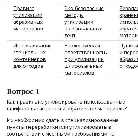
Правила
Эко-безопасные
Безопа
утилизации
методы
хранен
абразивных
утилизации
исполь
материалов
шлифовальных
абрази
лент
матери
Использование
Экологическая
Пункты
специальных
ответственность
и пере
контейнеров
при утилизации
абрази
для отходов
шлифовальных
отходо
материалов
Вопрос 1
Как правильно утилизировать использованные
шлифовальные ленты и абразивные материалы?
Их необходимо сдать в специализированные
пункты переработки или утилизировать в
соответствии с местными требованиями по