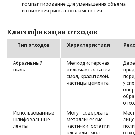
компактирование для уменьшения объема
и снижения риска воспламенения.
Классификация отходов
Тип отходов
Характеристики
Рек
Абразивный
Мелкодисперсная,
Дер
пыль
включает остатки
пред
смол, красителей,
пере
частицы цемента.
у сп
опер
обра
отхо
Использованные
Могут содержать
Мест
шлифовальные
металлические
лице
ленты
частички, остатки
поли
клея или смол.
отхо