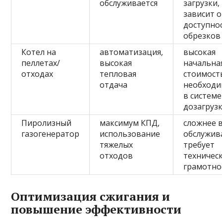
обслуживается
загрузки,
зависит о
доступно
обрезков
Котел на
автоматизация,
высокая
пеллетах/
высокая
начальна
отходах
тепловая
стоимост
отдача
необходи
в системе
дозагруз
Пиролизный
максимум КПД,
сложнее 
газогенератор
использование
обслужив
тяжелых
требует
отходов
техничес
грамотно
Оптимизация сжигания и
повышение эффективности