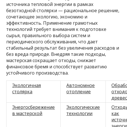
источника тепловой энергии в рамках
безотходной столярки — рациональное решение,
сочетающее экологию, экономию и
эффективность. Применение грамотных
технологий требует внимания к подготовке
сырья, правильного выбора систем и
периодического обслуживания, что дает
стабильный результат без увеличения расходов и
без вреда природе. Внедряя такие подходы,
мастерская сокращает отходы, снижает
финансовое бремя и способствует развитию
устойчивого производства.
Экологичная
Автономное
Обраб
столярка
отопление
отход
древе
Энергосбережение
Экологические
Отход
в мастерской
технологии
как
источ
энерг