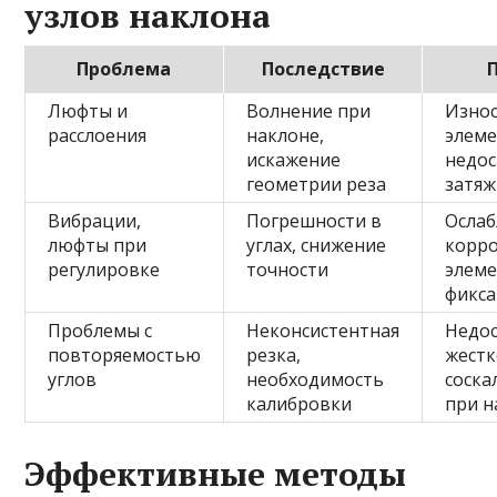
узлов наклона
Проблема
Последствие
Люфты и
Волнение при
Износ
расслоения
наклоне,
элеме
искажение
недос
геометрии реза
затяж
Вибрации,
Погрешности в
Ослаб
люфты при
углах, снижение
корр
регулировке
точности
элем
фикс
Проблемы с
Неконсистентная
Недос
повторяемостью
резка,
жестк
углов
необходимость
соска
калибровки
при н
Эффективные методы