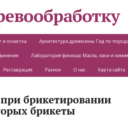
еревообработку
 и оснастка
Архитектура древесины: Гид по пород
единения
Лаборатория финиша: Масла, лаки и хими
Реставрация
Разное
О нас
Карта сайта
 при брикетировании
оторых брикеты