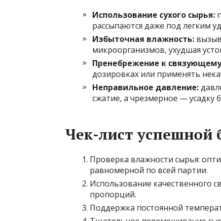
Использование сухого сырья:
п
рассыпаются даже под легким у
Избыточная влажность:
вызыв
микроорганизмов, ухудшая усто
Пренебрежение к связующему
дозировках или применять нека
Неправильное давление:
давл
сжатие, а чрезмерное — усадку 
Чек-лист успешной 
Проверка влажности сырья: опт
равномерной по всей партии.
Использование качественного с
пропорций.
Поддержка постоянной температу