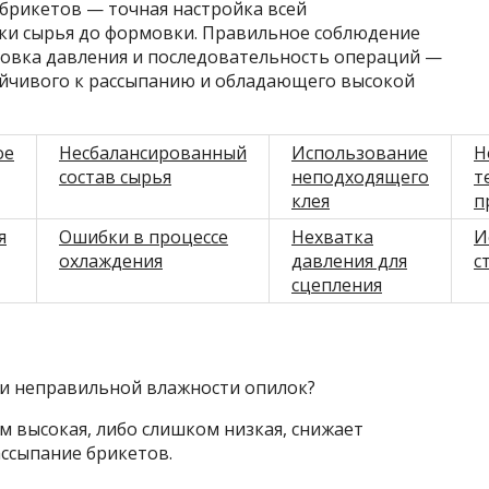
 брикетов — точная настройка всей
вки сырья до формовки. Правильное соблюдение
ровка давления и последовательность операций —
ойчивого к рассыпанию и обладающего высокой
ое
Несбалансированный
Использование
Н
состав сырья
неподходящего
т
клея
п
я
Ошибки в процессе
Нехватка
И
охлаждения
давления для
с
сцепления
ри неправильной влажности опилок?
 высокая, либо слишком низкая, снижает
ссыпание брикетов.