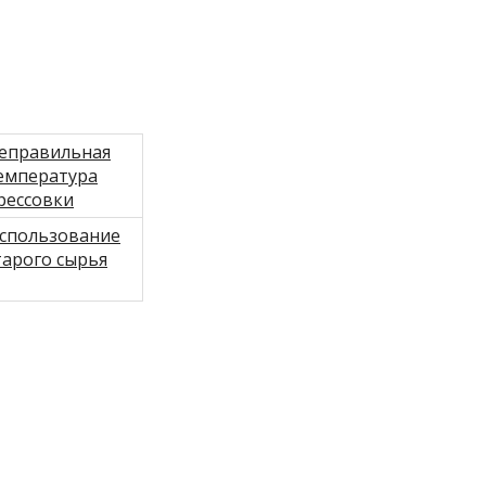
еправильная
емпература
рессовки
спользование
тарого сырья