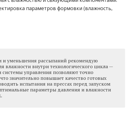
ья с влажностью и связующими компонентами.
ектировка параметров формовки (влажность,
и и уменьшения рассыпаний рекомендую
ля влажности внутри технологического цикла —
и системы управления позволяют точно
 что значительно повышает качество готовых
оводить испытания на прессах перед запуском
оптимальные параметры давления и влажности
.