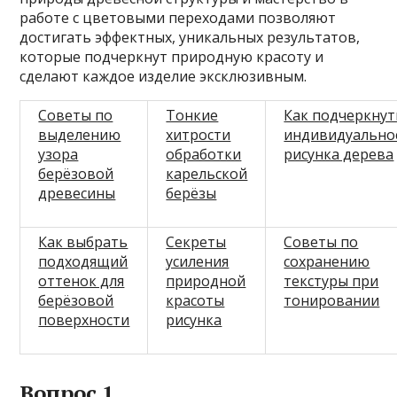
работе с цветовыми переходами позволяют
достигать эффектных, уникальных результатов,
которые подчеркнут природную красоту и
сделают каждое изделие эксклюзивным.
Советы по
Тонкие
Как подчеркнут
выделению
хитрости
индивидуально
узора
обработки
рисунка дерева
берёзовой
карельской
древесины
берёзы
Как выбрать
Секреты
Советы по
подходящий
усиления
сохранению
оттенок для
природной
текстуры при
берёзовой
красоты
тонировании
поверхности
рисунка
Вопрос 1