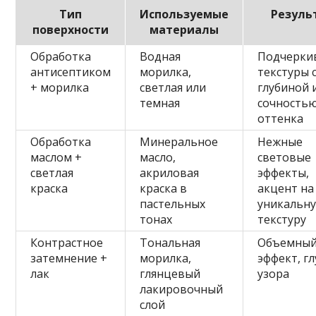
Тип
Используемые
Резуль
поверхности
материалы
Обработка
Водная
Подчерки
антисептиком
морилка,
текстуры 
+ морилка
светлая или
глубиной 
темная
сочность
оттенка
Обработка
Минеральное
Нежные
маслом +
масло,
световые
светлая
акриловая
эффекты,
краска
краска в
акцент на
пастельных
уникальн
тонах
текстуру
Контрастное
Тональная
Объемны
затемнение +
морилка,
эффект, г
лак
глянцевый
узора
лакировочный
слой