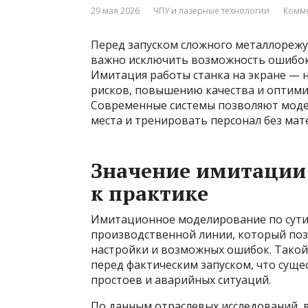
29 мая 2026
ЧПУ и лазерные технологии
Комме
Перед запуском сложного металлореж
важно исключить возможность ошибок 
Имитация работы станка на экране — н
рисков, повышению качества и оптими
Современные системы позволяют модел
места и тренировать персонал без мат
Значение имитации 
к практике
Имитационное моделирование по сути
производственной линии, который поз
настройки и возможных ошибок. Тако
перед фактическим запуском, что сущ
простоев и аварийных ситуаций.
По данным отраслевых исследований, 