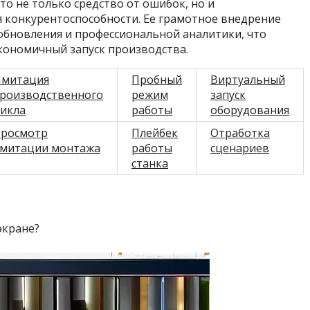
то не только средство от ошибок, но и
 конкурентоспособности. Ее грамотное внедрение
обновления и профессиональной аналитики, что
кономичный запуск производства.
митация
Пробный
Виртуальный
роизводственного
режим
запуск
икла
работы
оборудования
росмотр
Плейбек
Отработка
митации монтажа
работы
сценариев
станка
экране?