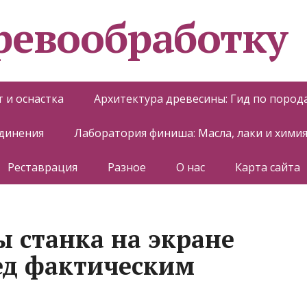
еревообработку
 и оснастка
Архитектура древесины: Гид по пород
единения
Лаборатория финиша: Масла, лаки и хими
Реставрация
Разное
О нас
Карта сайта
 станка на экране
ед фактическим