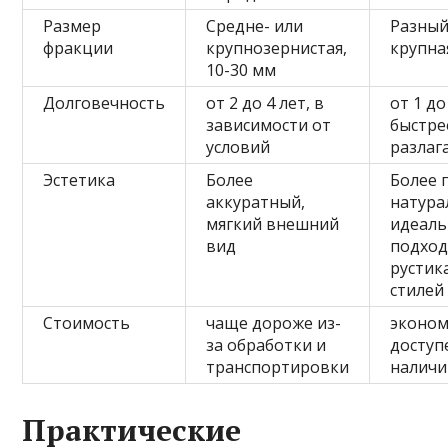
Размер
Средне- или
Разный
фракции
крупнозернистая,
крупна
10-30 мм
Долговечность
от 2 до 4 лет, в
от 1 до
зависимости от
быстре
условий
разлаг
Эстетика
Более
Более 
аккуратный,
натура
мягкий внешний
идеал
вид
подход
рустик
стилей
Стоимость
чаще дороже из-
эконом
за обработки и
доступ
транспортировки
наличи
Практические