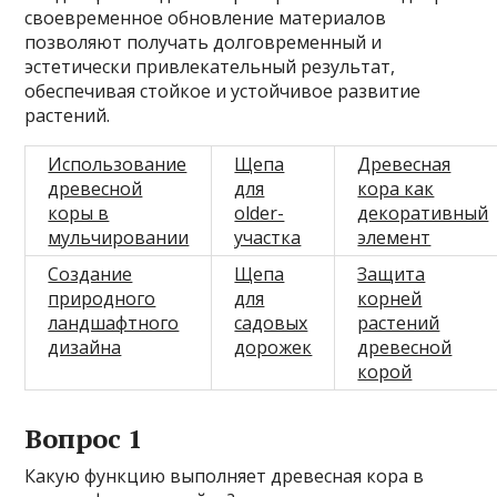
своевременное обновление материалов
позволяют получать долговременный и
эстетически привлекательный результат,
обеспечивая стойкое и устойчивое развитие
растений.
Использование
Щепа
Древесная
древесной
для
кора как
коры в
older-
декоративный
мульчировании
участка
элемент
Создание
Щепа
Защита
природного
для
корней
ландшафтного
садовых
растений
дизайна
дорожек
древесной
корой
Вопрос 1
Какую функцию выполняет древесная кора в