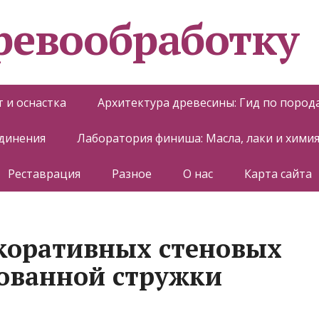
еревообработку
 и оснастка
Архитектура древесины: Гид по пород
единения
Лаборатория финиша: Масла, лаки и хими
Реставрация
Разное
О нас
Карта сайта
коративных стеновых
сованной стружки