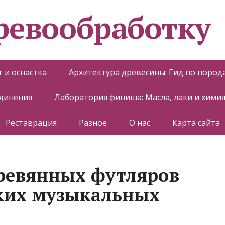
еревообработку
 и оснастка
Архитектура древесины: Гид по пород
единения
Лаборатория финиша: Масла, лаки и хими
Реставрация
Разное
О нас
Карта сайта
ревянных футляров
лких музыкальных