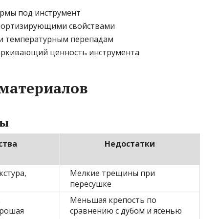
ормы под инструмент
амортизирующими свойствами
 и температурным перепадам
еркивающий ценность инструмента
 материалов
ны
ства
Недостатки
кстура,
Мелкие трещины при
пересушке
к
Меньшая крепость по
орошая
сравнению с дубом и ясенью