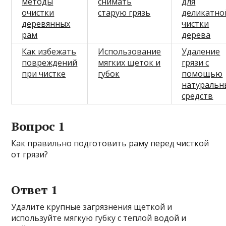
методы
снимать
для
очистки
старую грязь
деликатно
деревянных
чистки
рам
дерева
Как избежать
Использование
Удаление
повреждений
мягких щеток и
грязи с
при чистке
губок
помощью
натуральн
средств
Вопрос 1
Как правильно подготовить раму перед чисткой
от грязи?
Ответ 1
Удалите крупные загрязнения щеткой и
используйте мягкую губку с теплой водой и