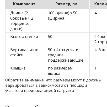
Компонент
Размер, см
Колич
Днище (2
100 (длина) x 50
4
боковые + 2
(ширина)
торцевые
доски)
Высота стенки
50
2 боко
2 тор
Вертикальные
50 x 4 (на углы +
4–6 ш
стойки
средние
поддерживающие)
Крышка
по размерам
1
ящика
Обратите внимание, что размеры могут и должны
варьироваться в зависимости от площади
участка и предполагаемой нагрузки.