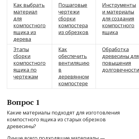
Как выбрать
Пошаговые
Инструменты
материал
чертежи
и материалы
для
сборки
для создания
компостного
компостера
компостного
ящика из
из обрезков
ящика
дерева
Этапы
Как
Обработка
сборки
обеспечить
древесины для
компостного
вентиляцию
повышения
ящика по
в
долговечност
чертежам
деревянном
компостере
Вопрос 1
Какие материалы подходят для изготовления
компостного ящика из старых обрезков
древесины?
Лучше всего подходящие материалы —