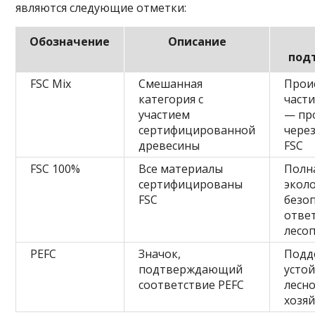
являются следующие отметки:
Обозначение
Описание
под
FSC Mix
Смешанная
Прои
категория с
част
участием
— пр
сертифицированной
через
древесины
FSC
FSC 100%
Все материалы
Полн
сертифицированы
экол
FSC
безоп
отве
лесо
PEFC
Значок,
Подд
подтверждающий
усто
соответствие PEFC
лесн
хозя