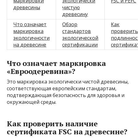
маркировки
экологически
FSC и PEFC
древесины
чистую
древесину
Что означает
Обзор
Как
маркировка
стандартов
проверит
экологичности
экологической
подлиннос
на древесине
сертификации
сертифика
Что означает маркировка
«Евроодеревина»?
Это маркировка экологически чистой древесины,
соответствующая европейским стандартам,
подтверждающая безопасность для здоровья и
окружающей среды.
Как проверить наличие
сертификата FSC на древесине?