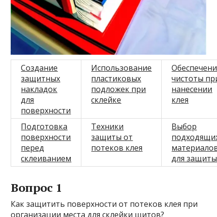
Создание
Использование
Обеспечен
защитных
пластиковых
чистоты пр
накладок
подложек при
нанесении
для
склейке
клея
поверхности
Подготовка
Техники
Выбор
поверхности
защиты от
подходящи
перед
потеков клея
материало
склеиванием
для защит
Вопрос 1
Как защитить поверхности от потеков клея при
организации места для склейки щитов?