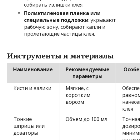
собирать излишки клея.
Полиэтиленовая пленка или
специальные подложки
: укрывают
рабочую зону, собирают капли и
пролетающие частицы клея.
Инструменты и материалы
Наименование
Рекомендуемые
Особе
параметры
Кисти и валики
Мягкие, с
Обесп
коротким
равно
ворсом
нанесе
клея
Тонкие
Объем до 100 мл
Точна
шприцы или
дозиро
дозаторы
миним
потек