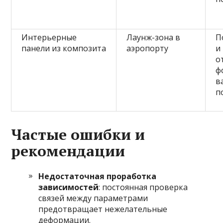
Интерьерные
Лаунж-зона в
П
панели из композита
аэропорту
и
о
ф
в
п
Частые ошибки и
рекомендации
Недостаточная проработка
зависимостей
: постоянная проверка
связей между параметрами
предотвращает нежелательные
деформации.