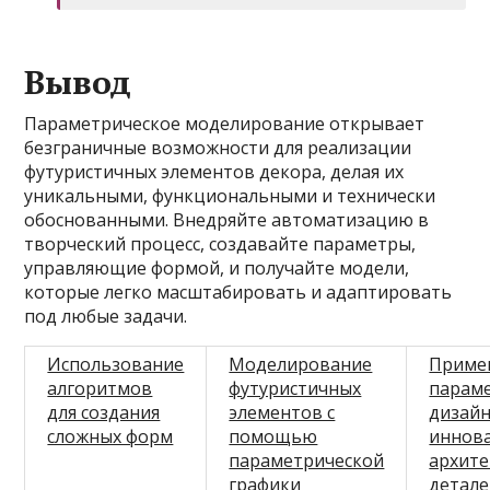
Вывод
Параметрическое моделирование открывает
безграничные возможности для реализации
футуристичных элементов декора, делая их
уникальными, функциональными и технически
обоснованными. Внедряйте автоматизацию в
творческий процесс, создавайте параметры,
управляющие формой, и получайте модели,
которые легко масштабировать и адаптировать
под любые задачи.
Использование
Моделирование
Приме
алгоритмов
футуристичных
параме
для создания
элементов с
дизай
сложных форм
помощью
иннов
параметрической
архит
графики
детал