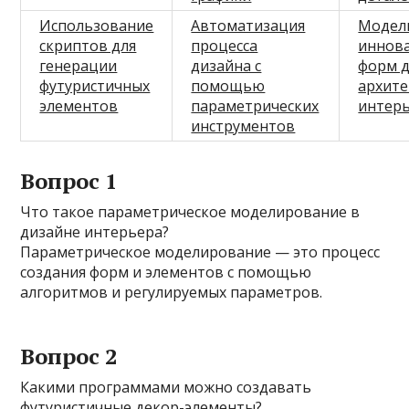
Использование
Автоматизация
Модел
скриптов для
процесса
иннов
генерации
дизайна с
форм д
футуристичных
помощью
архит
элементов
параметрических
интер
инструментов
Вопрос 1
Что такое параметрическое моделирование в
дизайне интерьера?
Параметрическое моделирование — это процесс
создания форм и элементов с помощью
алгоритмов и регулируемых параметров.
Вопрос 2
Какими программами можно создавать
футуристичные декор-элементы?