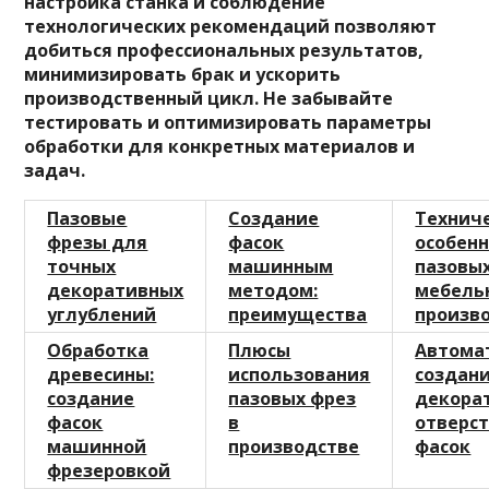
настройка станка и соблюдение
технологических рекомендаций позволяют
добиться профессиональных результатов,
минимизировать брак и ускорить
производственный цикл. Не забывайте
тестировать и оптимизировать параметры
обработки для конкретных материалов и
задач.
Пазовые
Создание
Технич
фрезы для
фасок
особен
точных
машинным
пазовых
декоративных
методом:
мебель
углублений
преимущества
произв
Обработка
Плюсы
Автома
древесины:
использования
создан
создание
пазовых фрез
декора
фасок
в
отверст
машинной
производстве
фасок
фрезеровкой