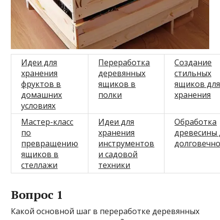
Идеи для
Переработка
Создание
хранения
деревянных
стильных
фруктов в
ящиков в
ящиков дл
домашних
полки
хранения
условиях
Мастер-класс
Идеи для
Обработка
по
хранения
древесины 
превращению
инструментов
долговечно
ящиков в
и садовой
стеллажи
техники
Вопрос 1
Какой основной шаг в переработке деревянных