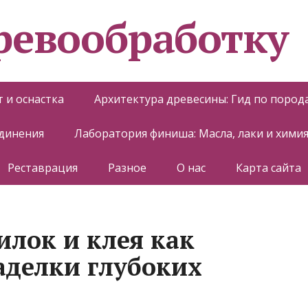
еревообработку
 и оснастка
Архитектура древесины: Гид по пород
единения
Лаборатория финиша: Масла, лаки и хими
Реставрация
Разное
О нас
Карта сайта
илок и клея как
аделки глубоких