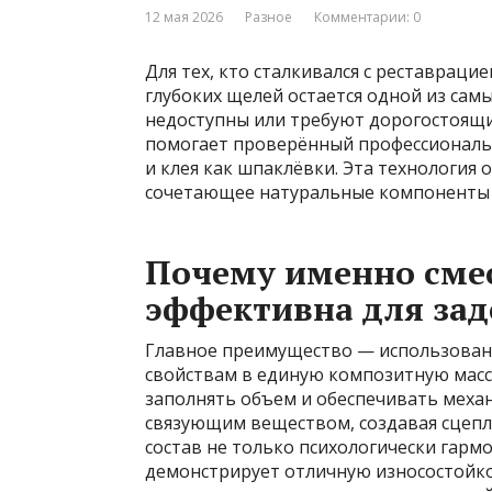
12 мая 2026
Разное
Комментарии: 0
Для тех, кто сталкивался с реставрац
глубоких щелей остается одной из са
недоступны или требуют дорогостоящих
помогает проверённый профессиональ
и клея как шпаклёвки. Эта технология 
сочетающее натуральные компоненты 
Почему именно смес
эффективна для зад
Главное преимущество — использован
свойствам в единую композитную масс
заполнять объем и обеспечивать механ
связующим веществом, создавая сцепл
состав не только психологически гарм
демонстрирует отличную износостойкос