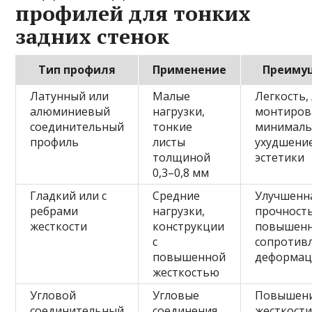
профилей для тонких
задних стенок
Тип профиля
Применение
Преиму
Латунный или
Малые
Легкость,
алюминиевый
нагрузки,
монтиров
соединительный
тонкие
минималь
профиль
листы
ухудшени
толщиной
эстетики
0,3–0,8 мм
Гладкий или с
Средние
Улучшенн
ребрами
нагрузки,
прочность
жесткости
конструкции
повышен
с
сопротив
повышенной
деформац
жесткостью
Угловой
Угловые
Повышен
соединительный
соединения,
жесткости