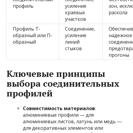
профиль
усиление
зон, искл
краевых
раскола
участков
Профиль Т-
Соединение,
Обеспечи
образный или П-
усиление
надежное
образный
линий
соединени
стыков
предотв
прогоны
Ключевые принципы
выбора соединительных
профилей
Совместимость материалов
:
алюминиевые профили — для
алюминиевых листов, латунь или медь —
для декоративных элементов или