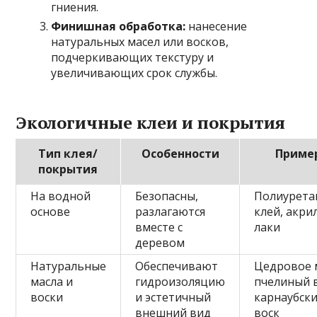
гниения.
Финишная обработка:
нанесение
натуральных масел или восков,
подчеркивающих текстуру и
увеличивающих срок службы.
Экологичные клеи и покрытия
Тип клея/
Особенности
Приме
покрытия
На водной
Безопасны,
Полиурет
основе
разлагаются
клей, акр
вместе с
лаки
деревом
Натуральные
Обеспечивают
Цедровое 
масла и
гидроизоляцию
пчелиный в
воски
и эстетичный
карнаубск
внешний вид
воск