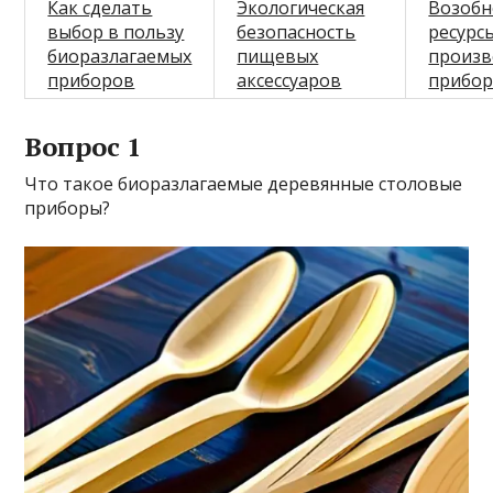
Как сделать
Экологическая
Возоб
выбор в пользу
безопасность
ресурс
биоразлагаемых
пищевых
произв
приборов
аксессуаров
прибо
Вопрос 1
Что такое биоразлагаемые деревянные столовые
приборы?