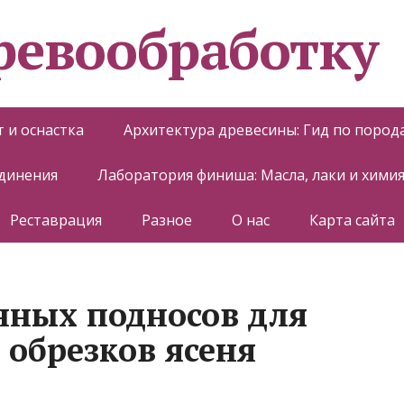
еревообработку
 и оснастка
Архитектура древесины: Гид по пород
единения
Лаборатория финиша: Масла, лаки и хими
Реставрация
Разное
О нас
Карта сайта
нных подносов для
 обрезков ясеня