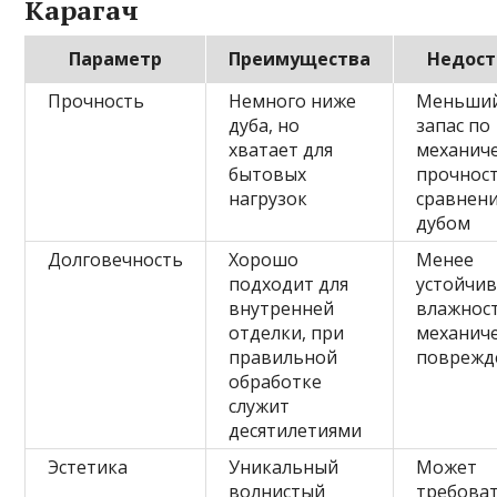
Карагач
Параметр
Преимущества
Недост
Прочность
Немного ниже
Меньши
дуба, но
запас по
хватает для
механич
бытовых
прочнос
нагрузок
сравнен
дубом
Долговечность
Хорошо
Менее
подходит для
устойчив
внутренней
влажнос
отделки, при
механич
правильной
поврежд
обработке
служит
десятилетиями
Эстетика
Уникальный
Может
волнистый
требова