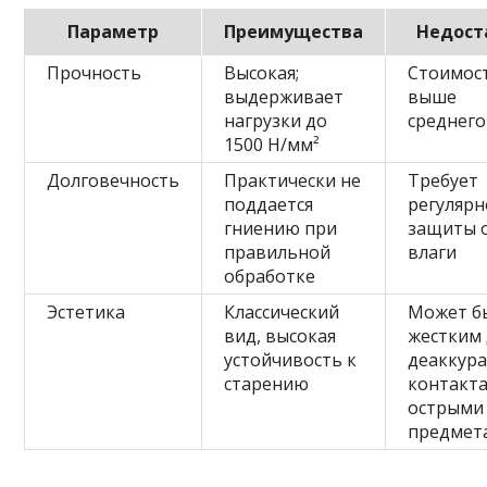
Параметр
Преимущества
Недост
Прочность
Высокая;
Стоимос
выдерживает
выше
нагрузки до
среднего
1500 Н/мм²
Долговечность
Практически не
Требует
поддается
регуляр
гниению при
защиты 
правильной
влаги
обработке
Эстетика
Классический
Может б
вид, высокая
жестким 
устойчивость к
деаккур
старению
контакта
острыми
предмет