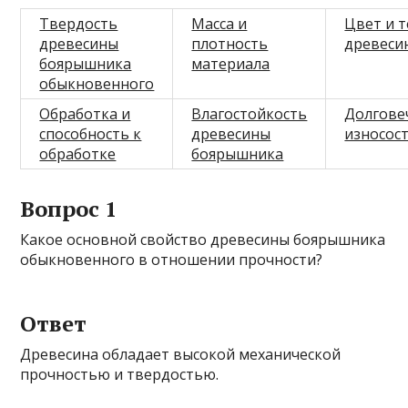
Твердость
Масса и
Цвет и т
древесины
плотность
древеси
боярышника
материала
обыкновенного
Обработка и
Влагостойкость
Долгове
способность к
древесины
износос
обработке
боярышника
Вопрос 1
Какое основной свойство древесины боярышника
обыкновенного в отношении прочности?
Ответ
Древесина обладает высокой механической
прочностью и твердостью.