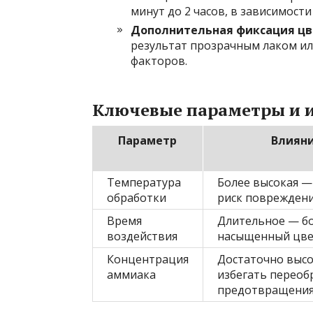
минут до 2 часов, в зависимост
Дополнительная фиксация цв
результат прозрачным лаком ил
факторов.
Ключевые параметры и и
Параметр
Влияни
Температура
Более высокая —
обработки
риск поврежден
Время
Длительное — бо
воздействия
насыщенный цв
Концентрация
Достаточно высо
аммиака
избегать переоб
предотвращения