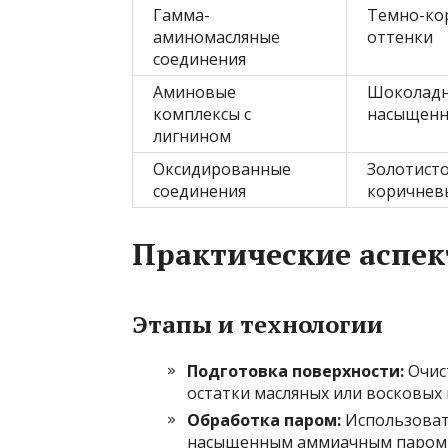
Гамма-
Темно-ко
аминомасляные
оттенки
соединения
Аминовые
Шоколадн
комплексы с
насыщенн
лигнином
Оксидированные
Золотисто
соединения
коричнев
Практические аспек
Этапы и технологии
Подготовка поверхности:
Очис
остатки масляных или восковы
Обработка паром:
Использоват
насыщенным аммиачным паром (т