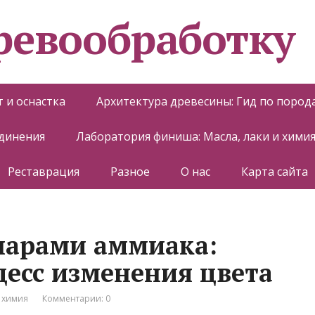
еревообработку
 и оснастка
Архитектура древесины: Гид по пород
единения
Лаборатория финиша: Масла, лаки и хими
Реставрация
Разное
О нас
Карта сайта
парами аммиака:
есс изменения цвета
 химия
Комментарии: 0