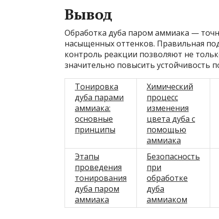
Вывод
Обработка дуба паром аммиака — точны
насыщенных оттенков. Правильная под
контроль реакции позволяют не тольк
значительно повысить устойчивость п
Тонировка
Химический
дуба парами
процесс
аммиака:
изменения
основные
цвета дуба с
принципы
помощью
аммиака
Этапы
Безопасность
проведения
при
тонирования
обработке
дуба паром
дуба
аммиака
аммиаком