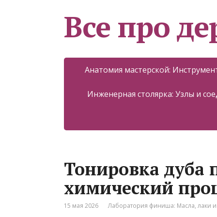
Все про д
Анатомия мастерской: Инструмент
Инженерная столярка: Узлы и со
Тонировка дуба 
химический проц
15 мая 2026
Лаборатория финиша: Масла, лаки и