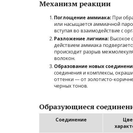
Механизм реакции
Поглощение аммиака:
При обра
или насыщается аммиачной паро
вступая во взаимодействие с ор
Разложение лигнина:
Высокое с
действием аммиака подвергаетс
происходит разрыв межмолекуля
волокон.
Образование новых соединени
соединения и комплексы, окраш
оттенки — от золотисто-коричн
черных тонов.
Образующиеся соединения
Соединение
Цве
характ