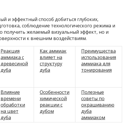
й и эффектный способ добиться глубоких,
готовка, соблюдение технологического режима и
о получить желаемый визуальный эффект, но и
оверхности к внешним воздействиям.
Реакция
Как аммиак
Преимущества
аммиака с
влияет на
использования
древесиной
структуру
аммиака для
дуба
дуба
тонирования
Влияние
Особенности
Полезные
времени
химической
советы по
обработки
реакции с
окрашиванию
на цвет
дубом
дуба
дуба
аммиаком