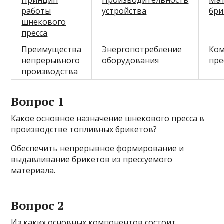
Принцип
Производительность
Мат
работы
устройства
бри
шнекового
пресса
Преимущества
Энергопотребление
Ком
непрерывного
оборудования
пре
производства
Вопрос 1
Какое основное назначение шнекового пресса в
производстве топливных брикетов?
Обеспечить непрерывное формирование и
выдавливание брикетов из прессуемого
материала.
Вопрос 2
Из каких основных компонентов состоит